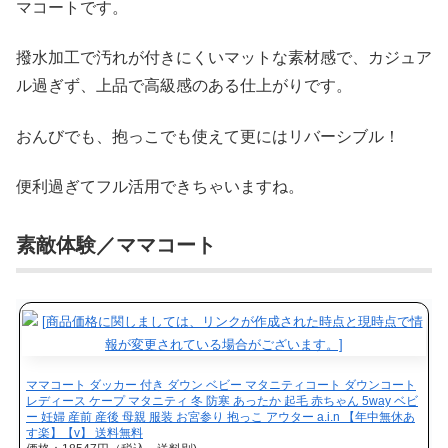
マコートです。
撥水加工で汚れが付きにくいマットな素材感で、カジュア
ル過ぎず、上品で高級感のある仕上がりです。
おんびでも、抱っこでも使えて更にはリバーシブル！
便利過ぎてフル活用できちゃいますね。
素敵体験／ママコート
ママコート ダッカー 付き ダウン ベビー マタニティコート ダウンコート
レディース ケープ マタニティ 冬 防寒 あったか 起毛 赤ちゃん 5way ベビ
ー 妊婦 産前 産後 母親 服装 お宮参り 抱っこ アウター a.i.n 【年中無休あ
す楽】【v】 送料無料