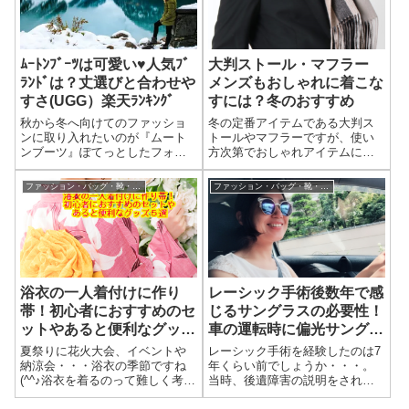
時の「カラン コ...
ﾑｰﾄﾝﾌﾞｰﾂは可愛い♥人気ﾌﾞ
大判ストール・マフラー
ﾗﾝﾄﾞは？丈選びと合わせや
メンズもおしゃれに着こな
すさ(UGG）楽天ﾗﾝｷﾝｸﾞ
すには？冬のおすすめ
秋から冬へ向けてのファッショ
冬の定番アイテムである大判ス
ンに取り入れたいのが『ムート
トールやマフラーですが、使い
ンブーツ』ぽてっとしたフォル
方次第でおしゃれアイテムに大
ムが可愛い♥そんなムートンブー
変身。でも、ちょっと間違えち
ツの人気ブランドや、丈選び、
ゃうと・・・あらら、残
ファッション・バッグ・靴・小物・ジュエリー・アクセサリー
ファッション・バッグ・靴・小物・ジュエリー・アクセサリー
合わせやすさなどを考えなが
念・・・(;^_^A男性でもストール
ら、楽天ランキングで紹介しま
を使う方が増えてきましたね。
す。ムートンブーツは可愛い♥人
スーツに合わせたり、カジュア
気ブランドは？...
ルに合わせたり...
浴衣の一人着付けに作り
レーシック手術後数年で感
帯！初心者におすすめのセ
じるサングラスの必要性！
ットやあると便利なグッズ
車の運転時に偏光サングラ
５選
スがおすすめ
夏祭りに花火大会、イベントや
レーシック手術を経験したのは7
納涼会・・・浴衣の季節ですね
年くらい前でしょうか・・・。
(^^♪浴衣を着るのって難しく考え
当時、後遺障害の説明をされた
ている方も多いですが、基本を
ときに夜に車に乗ったときに対