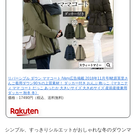
リバーシブル ダウン ママコート [Very広告掲載 2018年11月号]蛯原英里さ
んご着用ダウン90％の上質素材！ ダッカー付き おんぶ 抱っこ《マタニテ
ィ ママ コート だっこ あったか 大きいサイズ 大きめサイズ 産前産後兼用
ダッカー 秋冬 冬》
価格：17490円（税込、送料無料)
シンプル、すっきりシルエットがおしゃれな冬のダウンマ