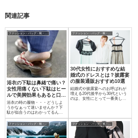
関連記事
ファッション・バッグ・靴・小物・ジュエリー・アクセサリー
ファッション・バッグ・靴・小物・ジュエリー・アクセサリー
30代女性におすすめな結
婚式のドレスとは？披露宴
の服装通販おすすめ10選
浴衣の下駄は鼻緒で痛い？
女性用痛くない下駄はヒー
結婚式や披露宴へのお呼ばれが
増える20代後半から30代という
ルで美脚効果もあると口コ
のは、女性にとって一番美しい
ミで評判
浴衣の時の履物・・・どうしよ
時期だと思うんですね。非日常
うかなぁって迷いませんか？下
的な時間を過ごせるのは花嫁さ
駄が似合うのはわかってるんで
んだけじゃないんですよ
すけど、下駄って鼻緒が指の間
ね・・・。そんな30代女性が結
とか、足の甲に当たって擦れて
婚式や披露宴に招待された時
ファッション・バッグ・靴・小物・ジュエリー・アクセサリー
ファッション・バッグ・靴・小物・ジュエリー・アクセサリー
痛いんですよね。歩いて擦れる
に、まず考えるのが...
と皮がむけちゃったりすると痛
くて歩けない。下駄って歩いた