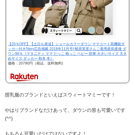
【20％OFF】【土日も発送】ショールカラーダウン ママコート高機能ダ
ッカ—付き[Very広告掲載 2018年11月号] 蛯原英里さんご着用産前産後 ダ
ウン90％《マタニティ ママ だっこ 抱っこ ベビー 防寒 大きいサイズ 大き
めサイズ ダッカー 秋冬 冬》
価格：20790円（税込、送料無料)
授乳服のブランドといえばスウィートマミーです！
やはりブランドなだけあって、ダウンの形も可愛いです
(^^)
もちろん可愛いだけではないですよ！