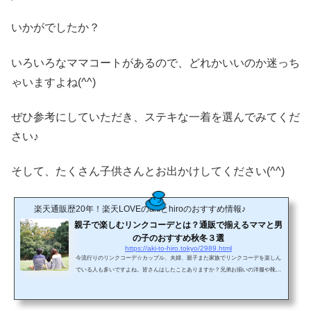
いかがでしたか？
いろいろなママコートがあるので、どれかいいのか迷っち
ゃいますよね(^^)
ぜひ参考にしていただき、ステキな一着を選んでみてくだ
さい♪
そして、たくさん子供さんとお出かけしてください(^^)
楽天通販歴20年！楽天LOVEのakiとhiroのおすすめ情報♪
親子で楽しむリンクコーデとは？通販で揃えるママと男
の子のおすすめ秋冬３選
https://aki-to-hiro.tokyo/2989.html
今流行りのリンクコーデ☆カップル、夫婦、親子また家族でリンクコーデを楽しん
でいる人も多いですよね。皆さんはしたことありますか？兄弟お揃いの洋服や靴は
もちろん、普段から同じものではなくでも、同じ色合いの物を意識して買ったりし
て、兄弟や親子でリンクさせたりして楽しんでいます♪インスタグラムのハッシュタ
グでも「＃親子リンクコーデ」と検索するとたくさん出てきて参考になるし、今は