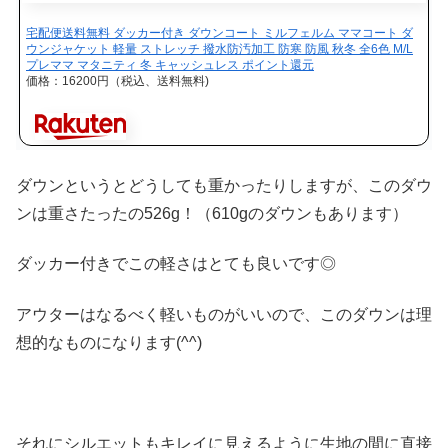
宅配便送料無料 ダッカー付き ダウンコート ミルフェルム ママコート ダ
ウンジャケット 軽量 ストレッチ 撥水防汚加工 防寒 防風 秋冬 全6色 M/L
プレママ マタニティ 冬 キャッシュレス ポイント還元
価格：16200円（税込、送料無料)
ダウンというとどうしても重かったりしますが、このダウ
ンは重さたったの526g！（610gのダウンもあります）
ダッカー付きでこの軽さはとても良いです◎
アウターはなるべく軽いものがいいので、このダウンは理
想的なものになります(^^)
それにシルエットもキレイに見えるように生地の間に直接