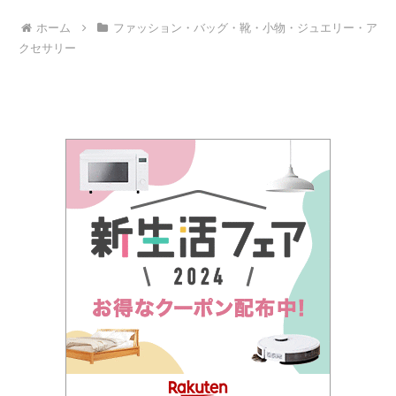
覚えてしまえば一人で着付けす
向車のヘッドライトがギラギラ
るのも簡単です。それでも帯結
眩しく見えたりすることもあり
ホーム
ファッション・バッグ・靴・小物・ジュエリー・ア
びには多少のテクニックや知識
ますよって説明を受けたんです
も必要なので、やっぱり不
ね。でもそれって、手術する前
クセサリー
安・・・と思う...
からあることだ...