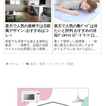
冷感敷きパッドを買おうか迷っ
たとき、あちこちの店頭でいろ
んなのを触って試してみたんで
すよ（笑）だっ...
楽天で人気の座椅子は北欧
楽天で人気の敷ﾊﾟｯﾄﾞは冷
風デザイン♪おすすめはコ
たいと評判 おすすめの冷
レ！
却ｼﾞｪﾙﾏｯﾄ ｽﾋﾟｰﾄﾞｸｰﾗｰ口ｺﾐ
やお手入れ
和室でも洋室でも使える便利な
暑くて寝苦しい熱帯夜・・・快
家具・・・座椅子。話題の北欧
適に眠るための工夫してます
テイストのお部屋に合う座椅子
か？エアコンをつけっぱなしで
はある？北欧インテリアの基本
寝るのは、翌日の体調に影響す
は、シンプルライフ。装飾次第
るし電気代も気になりますね。
で”らしく”仕上げられます。重要
かといって窓を開けて扇風機だ
ホーム
家具・寝具・インテリア・収納
なのは、カーテン・ラグ・クッ
と、暑くて眠れない・・・そん
ション・小物など・・・。楽天
な悩みを解決してくれるのが、
で人気の北欧...
楽天3冠達成の敷き...