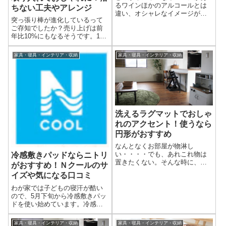
るワインほかのアルコールとは
ちない工夫やアレンジ
違い、オシャレなイメージがあ
突っ張り棒が進化しているって
りませんか？肉なら赤ワイン、
ご存知でしたか？売り上げは前
魚なら白ワインと状況によって
年比10%にもなるそうです。100
も使分けられているワインちな
円ショップでも購入できる突っ
みに、私はどっちがどっちでも
張り棒ですが、今やインテリア
全然かまわないタイプですが…
家具・寝具・インテリア・収納
家具・寝具・インテリア・収納
には欠かせないアイテムになり
飲みませんし（笑...
つつあるようです。突っ張り棒
をインテリアに取り入れて、お
しゃれにデ...
洗えるラグマットでおしゃ
れのアクセント！使うなら
円形がおすすめ
なんとなくお部屋が物淋し
い・・・・でも、あれこれ物は
冷感敷きパッドならニトリ
置きたくない。そんな時に、ア
がおすすめ！Ｎクールのサ
クセントでラグマットを敷いて
イズや気になる口コミ
みてはいかがでしょうか？お部
屋の雰囲気がガラッと変わりま
わが家では子どもの寝汗が酷い
すよ！洗えるラグマットならお
ので、5月下旬から冷感敷きパッ
手入れも楽ちん♪使うなら円形が
ドを使い始めています。冷感敷
おすすめ。洗えるラ...
きパッドって、触れた瞬間のひ
んやり感がいいですよね～どの
家具・寝具・インテリア・収納
家具・寝具・インテリア・収納