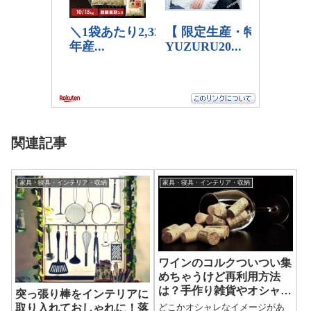
関連記事
家具・寝具・インテリア・収納
家具・寝具・インテリア・収納
ワインのコルクついつい集
めちゃうけど再利用方法
は？手作り雑貨やオシャレ
突っ張り棒をインテリアに
なインテリアのおすすめ
取り入れておしゃれに！落
どこかオシャレなイメージがあ