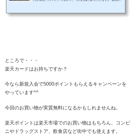
１月の末頃クリスマスリースを作って、そのまま家で飾ったりしますが「飾る時期
にルールはあるの？」と心配になりますよね。 そこで、日本の人はどうしているの
か。海外ではいつから飾っているのかを調査してみました。 クリスマスリースはい
つから玄関に飾ることができるの？ クリスマス（英：Christmas）は「キリストの
ミサ」という意味で、イエス・キリストの誕生日をお祝いする日です。（イエス・
キリストの誕生日ではありません）&nb...
ところで・・・
楽天カードはお持ちですか？
今なら新規入会で5000ポイントもらえるキャンペーンを
やっています^^
今回のお買い物が実質無料になるかもしれませんね。
楽天ポイントは楽天市場でのお買い物はもちろん、コンビ
ニやドラッグストア、飲食店など街中でも使えます。