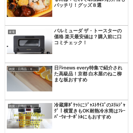
バッチリ！グッズ８選
バルミューダ ザ・トースターの
家電
価格 楽天最安値は？購入前に口
コミチェック！
日ﾃﾚnews every特集で紹介され
雑貨・日用品・キッチン用品・バス用品
た高級品！京都 白木屋のねこ柳
まな板おすすめ
冷蔵庫ﾎﾟｹｯﾄにｼﾞｬｽﾄｻｲｽﾞのｽﾘﾑｼﾞｬ
雑貨・日用品・キッチン用品・バス用品
ｸﾞ！横置きもOK耐熱冷水筒はﾌﾚｰ
ﾊﾞｰｳｫｰﾀｰﾎﾞﾄﾙにもおすすめ