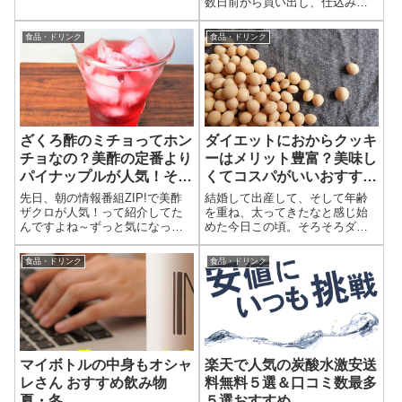
の印象はクリスマスが近づいて
数日前から買い出し、仕込み、
きているな、と季節感を感じる
そして料理をするおせち。最近
バロメーターになっています。
では、おせち料理を購入するの
食品・ドリンク
食品・ドリンク
数年前に爆発的人気になり、今
も当たり前になってきてます
ではかなり定番化してきていま
ね・・・。おせち料理は作る
すが、中には結局...
派？買う派？＜作る派＞おせち
料理を作れる人は、そ...
ざくろ酢のミチョってホン
ダイエットにおからクッキ
チョなの？美酢の定番より
ーはメリット豊富？美味し
パイナップルが人気！その
くてコスパがいいおすすめ
飲み方や口コミ
は？
先日、朝の情報番組ZIP!で美酢
結婚して出産して、そして年齢
ザクロが人気！って紹介してた
を重ね、太ってきたなと感じ始
んですよね～ずっと気になって
めた今日この頃。そろそろダイ
て、何が人気なの？どんな効果
エットをしようかとお考え中の
があるの？って調べてみたんで
方に、おからクッキーでダイエ
食品・ドリンク
食品・ドリンク
すよ。そしたら、一時期飲んで
ットに挑戦されてはいかがでし
ましたねコレ。確かに美味しか
ょうか。そこでダイエットにお
ったよ。今またコストコでも人
すすめのおからクッキーについ
気だというこ...
て紹介していきた...
マイボトルの中身もオシャ
楽天で人気の炭酸水激安送
レさん おすすめ飲み物
料無料５選＆口コミ数最多
夏・冬
５選おすすめ