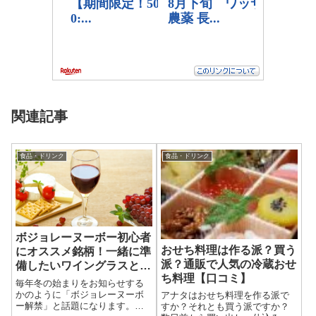
関連記事
食品・ドリンク
食品・ドリンク
ボジョレーヌーボー初心者
おせち料理は作る派？買う
にオススメ銘柄！一緒に準
派？通販で人気の冷蔵おせ
備したいワイングラスとお
ち料理【口コミ】
つまみBest3！
毎年冬の始まりをお知らせする
かのように「ボジョレーヌーボ
アナタはおせち料理を作る派で
ー解禁」と話題になります。私
すか？それとも買う派ですか？