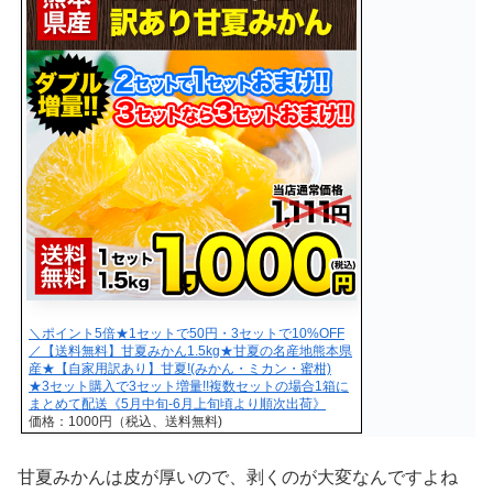
＼ポイント5倍★1セットで50円・3セットで10%OFF
／【送料無料】甘夏みかん1.5kg★甘夏の名産地熊本県
産★【自家用訳あり】甘夏!(みかん・ミカン・蜜柑)
★3セット購入で3セット増量!!複数セットの場合1箱に
まとめて配送《5月中旬-6月上旬頃より順次出荷》
価格：1000円（税込、送料無料)
甘夏みかんは皮が厚いので、剥くのが大変なんですよね