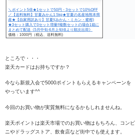
＼ポイント5倍★1セットで50円・3セットで10%OFF
／【送料無料】甘夏みかん1.5kg★甘夏の名産地熊本県
産★【自家用訳あり】甘夏!(みかん・ミカン・蜜柑)
★3セット購入で3セット増量!!複数セットの場合1箱に
まとめて配送《5月中旬-6月上旬頃より順次出荷》
価格：1000円（税込、送料無料)
ところで・・・
楽天カードはお持ちですか？
今なら新規入会で5000ポイントもらえるキャンペーンを
やっています^^
今回のお買い物が実質無料になるかもしれませんね。
楽天ポイントは楽天市場でのお買い物はもちろん、コンビ
ニやドラッグストア、飲食店など街中でも使えます。