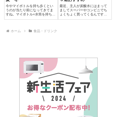
今やマイボトルを持ち歩くとい
最近、主人が炭酸水にはまって
うのが当たり前になってきてま
ましてスーパーやコンビニでち
すね。マイボトル=水筒を持ち歩
ょくちょく買ってくるんですよ
くという方は中身にもこだわっ
ね・・・。スーパーで500mlの炭
ています。ペットボトルでは買
酸水の最安値が70円くらい。ど
えないものや、お気に入りの飲
うせなら楽天の通販でまとめ買
ホーム
食品・ドリンク
み物、マイボトルの中身もおし
いしてしまったほうがが安いん
ゃれなんですね！マイボトルに
じゃないの？という話になった
入れる飲み物の...
のですが...