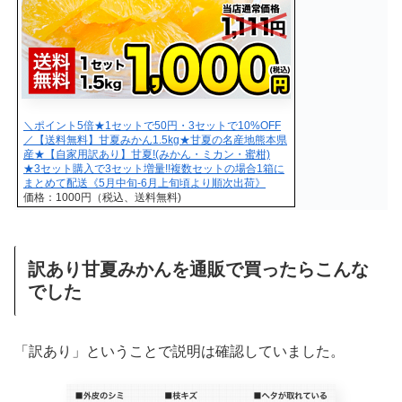
＼ポイント5倍★1セットで50円・3セットで10%OFF
／【送料無料】甘夏みかん1.5kg★甘夏の名産地熊本県
産★【自家用訳あり】甘夏!(みかん・ミカン・蜜柑)
★3セット購入で3セット増量!!複数セットの場合1箱に
まとめて配送《5月中旬-6月上旬頃より順次出荷》
価格：1000円（税込、送料無料)
訳あり甘夏みかんを通販で買ったらこんな
でした
「訳あり」ということで説明は確認していました。